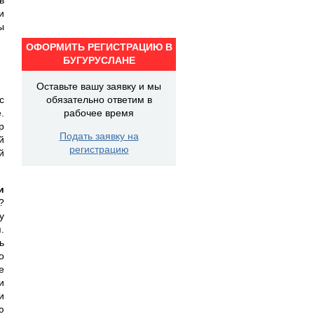
и
ы
ОФОРМИТЬ РЕГИСТРАЦИЮ В
БУГУРУСЛАНЕ
Оставьте вашу заявку и мы
с
обязательно ответим в
.
рабочее время
р
Подать заявку на
й
регистрацию
й
и
?
у
.
ь
о
е
и
и
ю