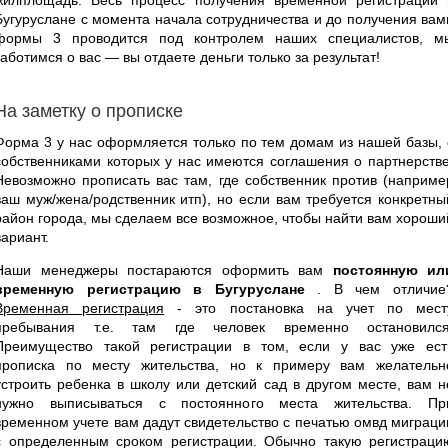
Бугуруслане с момента начала сотрудничества и до получения вам
формы 3 проводится под контролем наших специалистов, м
заботимся о вас — вы отдаете деньги только за результат!
На заметку о прописке
Форма 3 у нас оформляется только по тем домам из нашей базы, 
собственниками которых у нас имеются соглашения о партнерстве
Невозможно прописать вас там, где собственник против (наприме
ваш муж/жена/родственник итп), но если вам требуется конкретны
район города, мы сделаем все возможное, чтобы найти вам хороши
вариант.
Наши менеджеры постараются оформить вам
постоянную ил
временную регистрацию в Бугуруслане
. В чем отличие
Временная регистрация
- это постановка на учет по мест
пребывания т.е. там где человек временно остановился
Преимущество такой регистрации в том, если у вас уже ест
прописка по месту жительства, но к примеру вам желательн
устроить ребенка в школу или детский сад в другом месте, вам н
нужно выписываться с постоянного места жительства. Пр
временном учете вам дадут свидетельство с печатью омвд миграци
с определенным сроком регистрации. Обычно такую регистраци