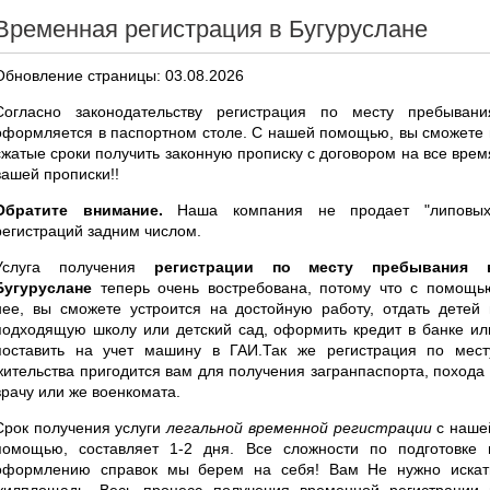
Временная регистрация в Бугуруслане
Обновление страницы: 03.08.2026
Согласно законодательству регистрация по месту пребывани
оформляется в паспортном столе. С нашей помощью, вы сможете 
сжатые сроки получить законную прописку с договором на все врем
вашей прописки!!
Обратите внимание.
Наша компания не продает "липовых
регистраций задним числом.
Услуга получения
регистрации по месту пребывания 
Бугуруслане
теперь очень востребована, потому что с помощь
нее, вы сможете устроится на достойную работу, отдать детей 
подходящую школу или детский сад, оформить кредит в банке ил
поставить на учет машину в ГАИ.Так же регистрация по мест
жительства пригодится вам для получения загранпаспорта, похода 
врачу или же военкомата.
Срок получения услуги
легальной временной регистрации
с наше
помощью, составляет 1-2 дня. Все сложности по подготовке 
оформлению справок мы берем на себя! Вам Не нужно искат
жилплощадь. Весь процесс получения временной регистрации 