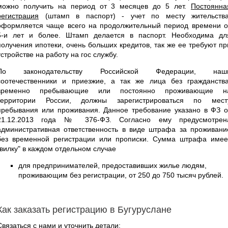
можно получить на период от 3 месяцев до 5 лет.
Постоянна
регистрация
(штамп в паспорт) - учет по месту жительства
оформляется чаще всего на продолжительный период времени о
5-и лет и более. Штамп делается в паспорт. Необходима дл
получения ипотеки, очень больших кредитов, так же ее требуют пр
устройстве на работу на гос службу.
По законодательству Российской Федерации, наш
соотечественники и приезжие, а так же лица без гражданства
временно пребывающие или постоянно проживающие н
территории России, должны зарегистрироваться по мест
пребывания или проживания. Данное требование указано в ФЗ о
21.12.2013 года № 376-ФЗ. Согласно ему предусмотрен
административная ответственность в виде штрафа за проживани
без временной регистрации или прописки. Сумма штрафа имее
"вилку" в каждом отдельном случае
для предпринимателей, предоставивших жилье людям,
проживающим без регистрации, от 250 до 750 тысяч рублей.
Как заказать регистрацию в Бугуруслане
Связаться с нами и уточнить детали: