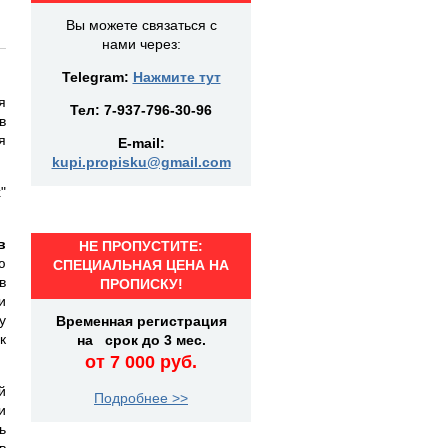
Вы можете связаться с
нами через:
Telegram:
Нажмите тут
я
Тел:
7-937-796-30-96
в
я
E-mail:
kupi.propisku@gmail.com
"
в
НЕ ПРОПУСТИТЕ:
ю
СПЕЦИАЛЬНАЯ ЦЕНА НА
в
ПРОПИСКУ!
и
у
Временная регистрация
к
на срок до 3 мес.
от 7 000 руб.
й
Подробнее >>
и
ь
в